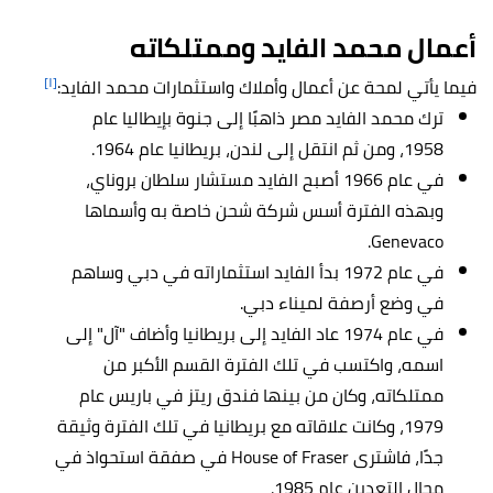
أعمال
محمد الفايد وممتلكاته
[١]
فيما يأتي لمحة عن أعمال وأملاك واستثمارات محمد الفايد:
ترك محمد الفايد مصر ذاهبًا إلى جنوة بإيطاليا عام
1958، ومن ثم انتقل إلى لندن، بريطانيا عام 1964.
في عام 1966 أصبح الفايد مستشار سلطان بروناي،
وبهذه الفترة أسس شركة شحن خاصة به وأسماها
Genevaco.
في عام 1972 بدأ الفايد استثماراته في دبي وساهم
في وضع أرصفة لميناء دبي.
في عام 1974 عاد الفايد إلى بريطانيا وأضاف "آل" إلى
اسمه، واكتسب في تلك الفترة القسم الأكبر من
ممتلكاته، وكان من بينها فندق ريتز في باريس عام
1979، وكانت علاقاته مع بريطانيا في تلك الفترة وثيقة
جدًا، فاشترى House of Fraser في صفقة استحواذ في
مجال التعدين عام 1985.