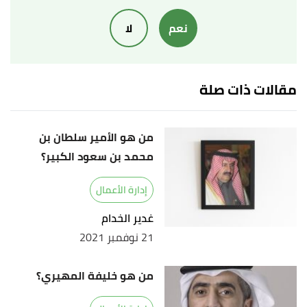
,
"Who Is Mohamed Al Fayed?"
↑
نعم
لا
townandcountrymag
, Retrieved 17/9/2022. Edited.
أ
ب
,
forbes
, Retrieved
"Mohamed al-Fayed"
^
17/9/2022. Edited.
مقالات ذات صلة
من هو الأمير سلطان بن
محمد بن سعود الكبير؟
إدارة الأعمال
غدير الخدام
21 نوفمبر 2021
من هو خليفة المهيري؟