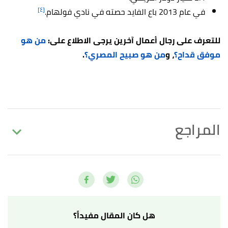
[٤]
في عام 2013 باع الفايد حصته في نادي فولهام.
للتعرف على رجال أعمال آخرين يرجى الاطلاع على:
من هو
موفق قداح؟
، و
من هو صبيح المصري؟
.
المراجع
أ
ب
,
britannica
, Retrieved
"Mohamed al-Fayed"
^
17/9/2022. Edited.
,
forbesmiddleeast
, Retrieved
"Mohamed Al Fayed"
↑
17/9/2022. Edited.
هل كان المقال مفيداً؟