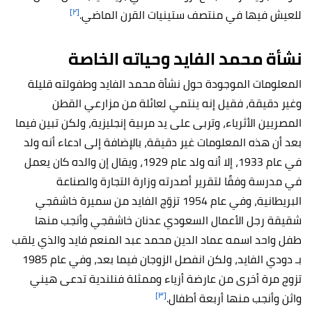
[٢]
للعيش فيها في منتصف ستينيات القرن الماضي.
نشأة محمد الفايد وحياته الخاصة
المعلومات الموجودة حول نشأة محمد الفايد وطفولته قليلة
وغير دقيقة، فقيل إنه ينتمي لعائلة من مزارعي القطن
المصريين الأثرياء، وتربى على يد مربية إنجليزية، ولكن تبين فيما
بعد أن هذه المعلومات غير دقيقة، بالإضافة إلى ادعاء أنه ولد
في عام 1933، إلا أنه ولد عام 1929، ويقال إن والده كان يعمل
في مدرسة وفقًا لتقرير أصدرته وزارة التجارة والصناعة
البريطانية، وفي عام 1954 تزوّج الفايد من سميرة خاشقجي
شقيقة رجل الأعمال السعودي عدنان خاشقجي وأنجب منها
طفل واحد اسمه عماد الدين محمد عبد المنعم فايد والذي يلقب
بـ دودي الفايد، ولكن انفصل الزوجان فيما بعد، وفي عام 1985
تزوج مرة أخرى من عارضة أزياء وممثلة فنلندية تدعى هيني
[٣]
واثن وأنجب منها أربعة أطفال.