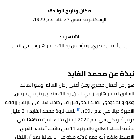
:مكان وتاريخ الولادة
.الإسكندرية، مصر، 27 يناير عام 1929
:اشتهر بـ
.رجل أعمال مصري، ومؤسس ومالك متجر هارودز في لندن
نبذة عن محمد الفايد
هو رجل أعمال مصري ومن أغنى رجال العالم، وهو المالك
السابق لمتجر هارودز في لندن، ومالك فندق ريتز في باريس،
وهو والد دودي الفايد الذي قتل في حادث سير في باريس برفقة
[١]
الأميرة ديانا في عام 1997،
بلغت ثروة محمد الفايد 2.1 مليار
دولار أمريكي في عام 2022 ليحتل بذلك المرتبة 1445 في
قائمة أغنياء العالم، والمرتبة 11 في قائمة أغنياء الشرق
الأوسط، ويُذكر أنه جمع ثروته هذه في بريطانيا بعد أن انتقل