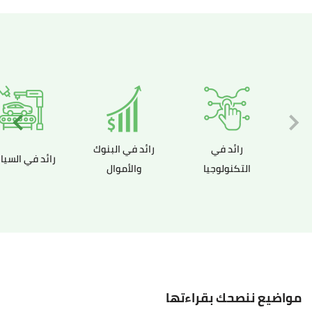
رائد في
رائد في البنوك
رائد في السيا
التكنولوجيا
والأموال
مواضيع ننصحك بقراءتها