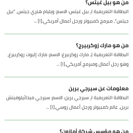
من هو بيل غيتس؟
البطاقة التعريفية لـِ بيل غيتس: الاسم: ويليام هنري جيتس، "بيل
جيتس"، مبرمج كمبيوتر ورجل أعمال أمريكي.[١] ...
من هو مارك زوكربيرج؟
البطاقة التعريفية لِـ مارك زوكربيرغ: الاسم: مارك إليوت زوكربيرغ،
وهو رجل أعمال ومبرمج أمريكي.[١] ...
معلومات عن سيرجي برين
البطاقة التعريفية لـِ سيرجي برين: الاسم: سيرجي ميخائيلوفيتش
برين، عالم كمبيوتر ورجل أعمال روسي.[١] ...
من هو مؤسس شركة أمازون؟