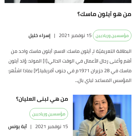
من هو آيلون ماسك؟
15 نوفمبر 2021
|
إسراء خليل
مؤسسين ورياديين
البطاقة التعريفيّة لـِ آيلون ماسك: الاسم: آيلون ماسك واحد من
أهم وأغنى رجال الأعمال في الوقت الحالي.[١] المولد: وُلد آيلون
ماسك في 28 حزيران 1971م في جنوب أفريقيا.[٢] بماذا اشتُهر:
المؤسس المساعد لباي بال...
من هي لبنى العليان؟
مؤسسين ورياديين
15 نوفمبر 2021
|
آية يونس