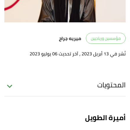
ميريه جراح
مؤسسين ورياديين
نُشر في 13 أبريل 2023
، آخر تحديث 06 يوليو 2023
المحتويات
أميرة الطويل