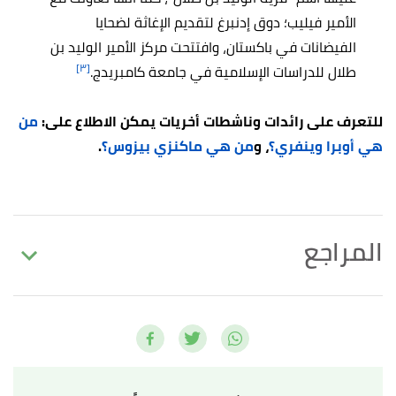
الأمير فيليب؛ دوق إدنبرغ لتقديم الإغاثة لضحايا
الفيضانات في باكستان، وافتتحت مركز الأمير الوليد بن
[٣]
طلال للدراسات الإسلامية في جامعة كامبريدج.
للتعرف على رائدات وناشطات أخريات يمكن الاطلاع على:
من
هي أوبرا وينفري؟
، و
من هي ماكنزي بيزوس؟
.
المراجع
أ
ب
ت
ث
ج
,
short-biography
,
"Ameerah Al-Taweel"
^
Retrieved 13/4/2023. Edited.
أ
ب
ت
,
"Princess Ameerah Al-Taweel Biography"
^