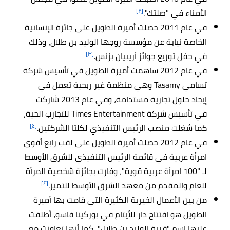
[٢]
الأمناء في "صلتك".
في عام 2011 حصلت أميرة الطويل على جائزة الإنسانية
الخاصة نيابة عن مؤسسة زوجها الوليد بن طلال، وذلك
[٣]
في حفل توزيع جوائز أريبيان بزنس.
في عام 2012 ساهمت أميرة الطويل في تأسيس شركة
تسامي Tasamy وهي منظمة غير ربحية تعمل في
إيجاد حلول تجارية مستدامة، وفي عام 2013 شاركت
في تأسيس شركة Times Entertainment للتجارب الحية،
[٤]
كما شغلت منصب الرئيس التنفيذي لكلتا الشركتين.
في عام 2012 حصلت أميرة الطويل على لقب رابع أقوى
امرأة عربية في قائمة الرئيس التنفيذي للشرق الأوسط
لـ "100 امرأة عربية قوية"، وفازت بجائزة شخصية المرأة
[٤]
للعام والمقدم من معهد الشرق الأوسط للتميز.
من بين الأعمال الخيرية الكثيرة التي قامت بها أميرة
الطويل هو افتتاح دار للأيتام في بوركينا فاسو، أطلقت
عليها اسم "قرية الوليد بن طلال"، كما أنها تعاونت مع