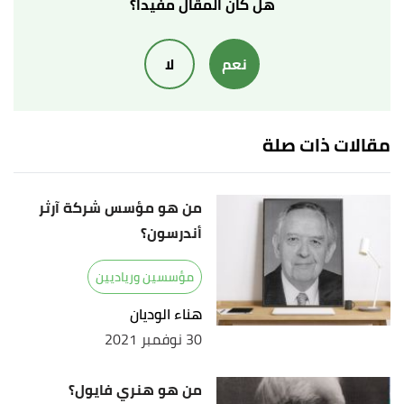
thefamouspeople
, Retrieved 13/4/2023. Edited.
هل كان المقال مفيداً؟
أ
ب
ت
ث
,
"Princess Ameerah Al Taweel"
^
نعم
لا
houseofsaud
, Retrieved 13/4/2023. Edited.
أ
ب
ت
"Ameerah Al-Taweel Biography, Net worth
^
and Career"
,
bioxr
, Retrieved 13/4/2023. Edited.
مقالات ذات صلة
من هو مؤسس شركة آرثر
أندرسون؟
مؤسسين ورياديين
هناء الوديان
30 نوفمبر 2021
من هو هنري فايول؟