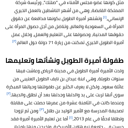
مثل كونها عضو مجلس الأمناء في "صلتك"، ورئيسة شركة
المملكة القابضة، وهي من أشهر الناشطين بالعمل الخيري
[١]
الإنساني،
وتشتهر أميرة الطويل بكونها مدافعة عن حقوق
المرأة في السعودية والعالم، وتناضل من أجل حصول المرأة على
حقوقها المدنية، وحصولها على التعليم والعمل، وخلال عمل
[٢]
أميرة الطويل الخيري تمكنت من زيارة 71 دولة حول العالم.
طفولة
أميرة الطويل ونشأتها وتعليمها
ولدت الأميرة أميرة الطويل في مدينة الرياض وعاشت فيها
سنوات طويلة، وهي ابنة عيدان بن نايف الطويل العتيبي من
عائلة سعود، ولكن لا يعرف الكثير عن طفولتها وحياتها المبكرة
[٢]
سوى أنها تربت على يد والدتها وجدتها بعد أن تطلق والديها،
وعندما كانت في الثامنة عشرة من عمرها حصلت على مقابلة
[٣]
لصحيفة المدرسة مع الأمير الوليد بن طلال،
ومن ثم تزوجا
[١]
وتطلقا لاحقًا في عام 2013،
أما عن تعليم الأميرة أميرة فقد
درست في جامعة نيو هافن الأمريكية، وتخرجت منها بامتياز