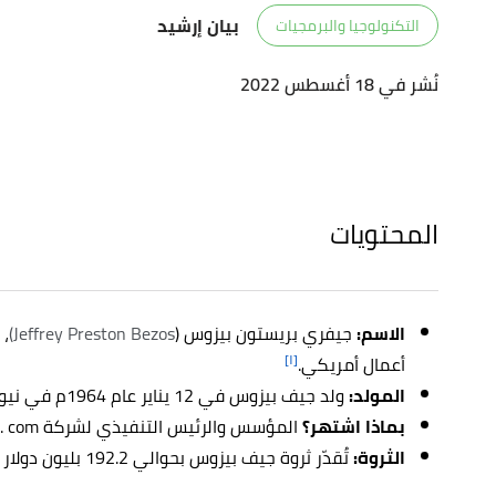
بيان إرشيد
التكنولوجيا والبرمجيات
نُشر في 18 أغسطس 2022
المحتويات
الاسم:
جيفري بريستون بيزوس (
Jeffrey Preston Bezos)
، 
[١]
أعمال أمريكي.
المولد:
ولد جيف بيزوس في 12 يناير عام 1964م في نيو مكسيك في الولايات المتحدة الأمريكية.
بماذا اشتهر؟
المؤسس والرئيس التنفيذي لشركة Amazon. com.
الثروة:
تُقدّر ثروة جيف بيزوس بحوالي 192.2 بليون دولار حتى عام 2021م.