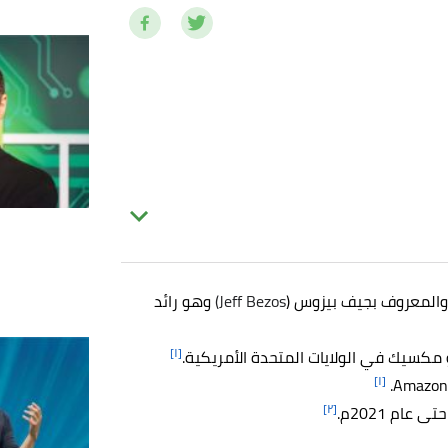
والمعروف بجيف بيزوس (
Jeff Bezos)
وهو رائد
[١]
[١]
[٢]