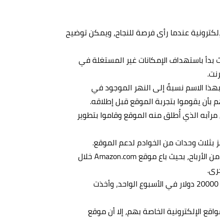
لكترونية عندما رأى فرصة للنجاح، ويمكن توضيح
يف بعد استقالته من D. E. Shaw إلى Seattle حيث بدأ باستهداف الإمكانات غير المستغلة في
رنت.
Amazon. في عام 1995م، وسمي بهذا الاسم نسبةً إلى النهر الموجود في
آبه الذي أُطلق منه الموقع وقاموا بتطوير
ز بثلاث وحدات من الخوادم لدعم الموقع.
حقق الموقع بالرغم من عدم وجود تغطية صحفية الكثير من الأرباح، بحيث باع موقع Amazon.com خلال
وصلت مبيعات الموقع في غضون الشهرين إلى ما يقارب 20000 دولار في الأسبوع الواحد، وأخذت
مواقع الإلكترونية الخاصة بهم، إلا أن موقع