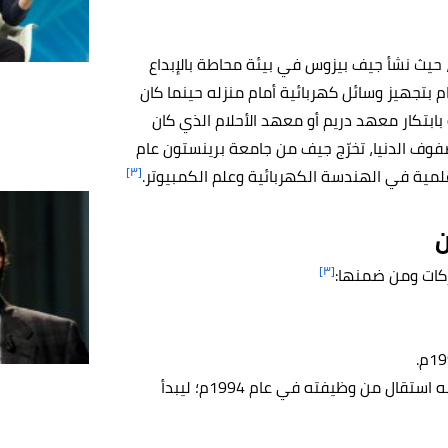
، حيث نشأ جيف بيزوس في بيئة محاطة بالإبداع
ام بتجهيز وسائل كهربائية أمام منزله حينما كان
 بابتكار معهد دريم أو معهد الأحلام الذي كان
صفوف الدنيا، تخرّج جيف من جامعة برينستون عام
[٣]
ن
[٣]
كات ومن ضمنها:
كانت حياة جيف بيزوس مليئة بالنجاحات في مجال التمويل إلا أنه استقال من وظيفته في عام 1994م؛ ليبدأ