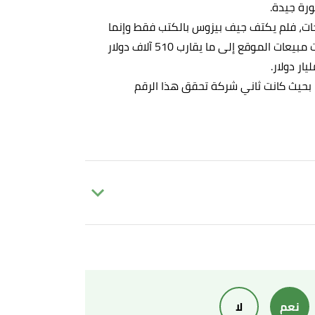
جات، فلم يكتف جيف بيزوس بالكتب فقط وإنما
ضم الملابس والألعاب والإلكترونيات وغيرها العديد، وقفزت مبيعات الموقع إلى ما يقارب 510 آلاف دولار
في عام 2018م تريليون دولار، بحيث كانت ثاني شركة تحقق هذا الرقم
The Editors of Encyclopaedia Britannic
نعم
لا