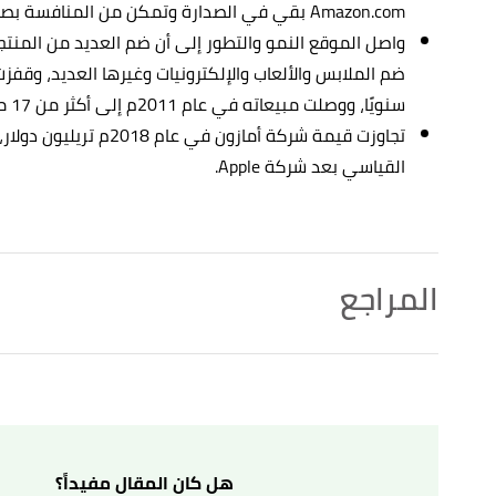
Amazon.com بقي في الصدارة وتمكن من المنافسة بصورة جيدة.
واصل الموقع النمو والتطور إلى أن ضم العديد من المنت
سنويًا، ووصلت مبيعاته في عام 2011م إلى أكثر من 17 مليار دولار.
تجاوزت قيمة شركة أمازون 
القياسي بعد شركة Apple.
المراجع
أ
ب
ت
a (28/4/2005),
"Jeff Bezos"
,
britannica
, Retrieved
^
3/12/2021. Edited.
,
forbes
, Retrieved 3/12/2021. Edited.
" Jeff Bezos"
↑
هل كان المقال مفيداً؟
أ
ب
ت