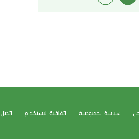
Tom Huddleston Jr. (16/7/2021),
"5 of Jef
حن
سياسة الخصوصية
اتفاقية الاستخدام
اتصل ب