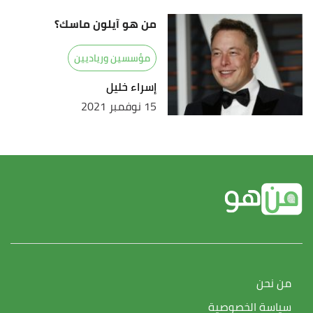
من هو آيلون ماسك؟
مؤسسين ورياديين
إسراء خليل
15 نوفمبر 2021
من نحن
سياسة الخصوصية