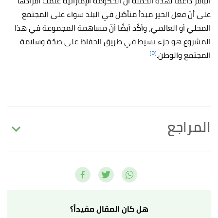
الباقر داعمًا لهذه الحملة أنّ الحكومة الإماراتيّة علّمت أفرادها
على أنّ فعل الخير مبدأ متأصّل في البلد سواء على المجتمع
المحليّ أو العالميّ، وأكّد أيضًا أنّ مساهمة المجموعة في هذا
المشروع هو جزء بسيط في طريق الحفاظ على صحّة وسلامة
[٥]
المجتمع والوطن.
المراجع
أ
ب
,
www.dutcotennant
, Retrieved
"OUR HISTORY"
^
25/10/2021.
,
uaebusinessgate
, Retrieved
"Dutco Group"
↑
25/10/2021.
هل كان المقال مفيداً؟