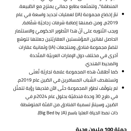
المنطقة"، ولتمتّعه بطابع جماليّ يمتزج مع الطّبيعة.
تمّ إخضاع مجموعة (JA) لعمليات تجديد واسعة في عام
2019م، ومن ضمنها إضافة شرفات زجاجيّة شفّافة،
ويجب التّنويه على أنّ هذا التّطوير الحكوميّ والاستثمار
الحاصل لهاتين المؤسّستين العقاريّتين جعلتها تتوسّع
لتضمّ مجموعة فنادق ومنتجعات (JA) وثمانية عقارات
أخرى في مختلف دول الإمارات العربيّة المتّحدة
والمحيط الهنديّ.
كما أطلقتْ هذه المجموعة علامة تجاريّة تُعنَى
وتستهدف الشّباب المسافرين في الصّين عام 2019م.
لم يتوقّف تطوّر المجموعة حتّى الآن فلديها رؤية تتمثّل
في طرح 30 وحدة فندقيّة بحلول عام 2024م في
الصّين، وسيتمّ تسمية الفنادق من الفئة المتوسّطة
ذات نمط الحياة العليا باسم (Big Bed by JA).
حملة 100 مليون وجبة