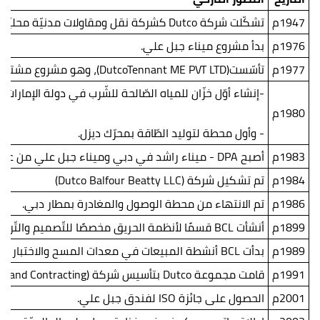
1947م
تشكّلت شركة Dutco كشركة نقل ومقاولات مدنيّة محليّة.
1976م
بدأ مشروع ميناء جبل علي.
1977م
تأسّست(DutcoTennant ME PVT LTD)، وهو مشروع مشترك مع شركة (Tennant) للصّادرات الصّناعية.
-إنشاء أوّل خزّان للمياه الصّالحة للشّرب في دولة الإمارات ال
1980م
- وأول محطة لتوليد الطّاقة بمحرّك ديزل.
1983م
أصبح DPA - ميناء راشد في دبي وميناء جبل علي من عملاء DT الرّئيسيين لمعدات الموانئ.
1984م
تم تشكيل شركة (Dutco Balfour Beatty LLC)
1986م
تم الانتهاء من محطة الوصول والمغادرة بمطار دبي.
1899م
أنشأت BCL قسمًا لأنظمة الحريق مخصصًا للتّصميم والتّركيب والتّشغيل والخدمات.
1989م
بدأت BCL أنشطة المبيعات في معدات المسح والاختبار ومعدات المختبرات.
1991م
قامت مجموعة Dutco بتأسيس شركة (Dutco Trading and Contracting)
2001م
الحصول على جائزة ISO لفندق جبل علي.