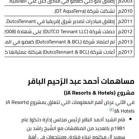
2003م
إطلاق باتو دبي كعضو في فنادق جبل علي العالميّة.
2010م
تشكلت شركة (DT AquaTerra).
2011م
إطلاق مبادرات تصدير شرق إفريقيا في DutcoTennant.
2012م
حصلت شركة (DUTCO Tennant LLC) على شهادة (ISO 9001: 2008) لنشاط المبيعات والخدمات المتعلّقة بمعدات المسح الهندسيّ المدنيّ.
2013م
تم اعتماد شركة (DutcoTennant & BCL) كعضو في المنظمة العالمية لمكافحة لرّشوة (TRACE).
2017م
أعادت شركة (DutcoTennant & BCL) هيكلة عملياتها كقطاعات أعمال قائمة على تطبيقات الصّناعة وتخصّص المنتج.
مساهمات أحمد عبد الرّحيم الباقر
مشروع (JA Resorts & Hotels)
في الآتي عرض أهم المعلومات التي تتعلق بمشروع (JA Resorts
[٤]
& Hotels):
قام السّيد أحمد الباقر (رئيس مجلس إدارة دتكو) عام
1981م بالعديد من المناقشات مع الشّيخ راشد بن
سعيد آل مكتوم لبناء فنادق ومنتجعات في أهمّ