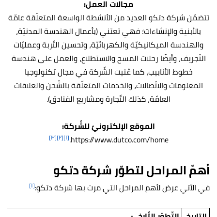
مجالات العمل:
تتضمّن شركة دتكو العديد من الأنشطة الواسعة المتعلّقة عامّة
بالأبنية والإنشاءات؛ فهي تعتني (بأعمال الهندسة المدنيّة،
والهندسة الميكانيكيّة والكهربائيّة، وتحسين التّربة وعمليّات
التّجريف، وأيضًا رحلات المسح والاستطلاع، والعمل على هندسة
خطوط الأنابيب، كما عُنيت الشّركة في مجال تكنولوجيا
المعلومات والاتّصالات، والخدمات المتعلّقة بالشّحن والعلاقات
العامّة، كذلك التّجارة ومشاريع الفنادق).
الموقع الإلكترونيّ للشّركة:
[٣]
[٢]
[١]
https://www.dutco.com/home.
أهمّ المراحل لتطوّر شركة دتكو
[١]
في الآتي عرض لأهم المراحل التي مرت بها شركة دتكو:
التاريخ
التّطوّر التّارخيّ