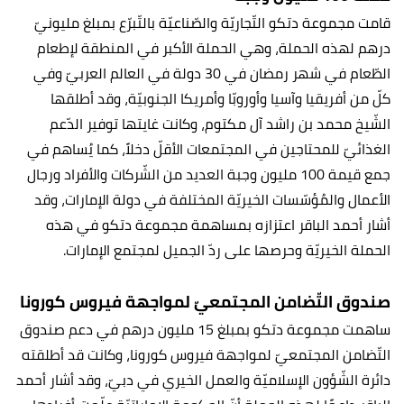
قامت مجموعة دتكو التّجاريّة والصّناعيّة بالتّبرّع بمبلغ مليونيّ
درهم لهذه الحملة، وهي الحملة الأكبر في المنطقة لإطعام
الطّعام في شهر رمضان في 30 دولة في العالم العربيّ وفي
كلّ من أفريقيا وآسيا وأوروبّا وأمريكا الجنوبيّة، وقد أطلقها
الشّيخ محمد بن راشد آل مكتوم، وكانت غايتها توفير الدّعم
الغذائيّ للمحتاجين في المجتمعات الأقلّ دخلاً، كما يُساهم في
جمع قيمة 100 مليون وجبة العديد من الشّركات والأفراد ورجال
الأعمال والمُؤسّسات الخيريّة المختلفة في دولة الإمارات، وقد
أشار أحمد الباقر اعتزازه بمساهمة مجموعة دتكو في هذه
الحملة الخيريّة وحرصها على ردّ الجميل لمجتمع الإمارات.
صندوق التّضامن المجتمعيّ لمواجهة فيروس كورونا
ساهمت مجموعة دتكو بمبلغ 15 مليون درهم في دعم صندوق
التّضامن المجتمعيّ لمواجهة فيروس كورونا، وكانت قد أطلقته
دائرة الشّؤون الإسلاميّة والعمل الخيري في دبيّ، وقد أشار أحمد