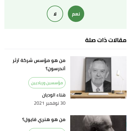
,
www.dutco
, Retrieved
"Construction & Dredging"
↑
نعم
لا
25/10/2021.
,
"JA Resorts reaches historic milestone in Dubai"
↑
www.breakingtravelnews
, 10/5/2021, Retrieved
مقالات ذات صلة
25/10/2021. Edited.
↑
""مجموعة دتكو" تدعم صندوق التضامن المجتمعي
من هو مؤسس شركة آرثر
بـ 15 مليون درهم لمواجهة كورونا"
،
وكالة أنباء
أندرسون؟
الإمارات
، 14/4/2020، اطّلع عليه بتاريخ 25/10/2021.
بتصرّف.
مؤسسين ورياديين
هناء الوديان
30 نوفمبر 2021
من هو هنري فايول؟