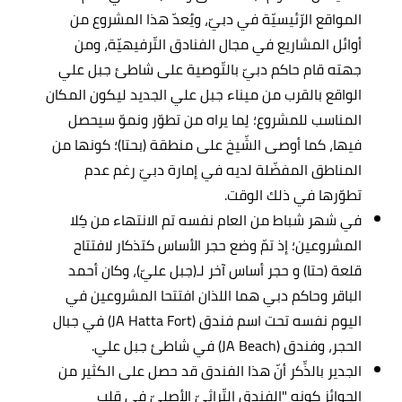
المواقع الرّئيسيّة في دبيّ، ويُعدّ هذا المشروع من
أوائل المشاريع في مجال الفنادق التّرفيهيّة، ومن
جهته قام حاكم دبيّ بالتّوصية على شاطئ جبل علي
الواقع بالقرب من ميناء جبل علي الجديد ليكون المكان
المناسب للمشروع؛ لِما يراه من تطوّر ونموّ سيحصل
فيها، كما أوصى الشّيخ على منطقة (بحتا)؛ كونها من
المناطق المفضّلة لديه في إمارة دبيّ رغم عدم
تطوّرها في ذلك الوقت.
في شهر شباط من العام نفسه تم الانتهاء من كِلا
المشروعين؛ إذ تمّ وضع حجر الأساس كتذكار لافتتاح
قلعة (حتا) و حجر أساس آخر لـ(جبل عليّ)، وكان أحمد
الباقر وحاكم دبي هما اللذان افتتحا المشروعين في
اليوم نفسه تحت اسم فندق (JA Hatta Fort) في جبال
الحجر، وفندق (JA Beach) في شاطئ جبل علي.
الجدير بالذِّكر أنّ هذا الفندق قد حصل على الكثير من
الجوائز كونه "الفندق التّراثيّ الأصليّ في قلب