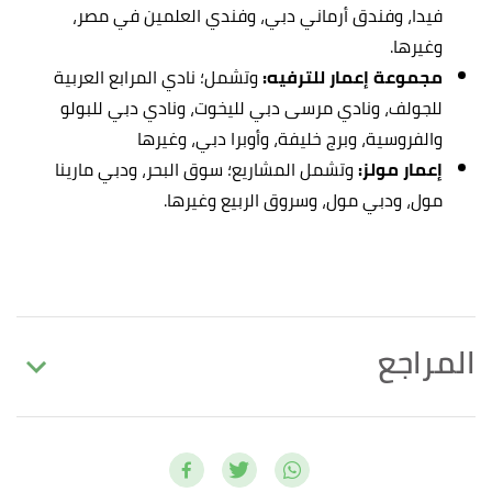
فيدا، وفندق أرماني دبي، وفندي العلمين في مصر،
وغيرها.
مجموعة إعمار للترفيه:
وتشمل؛ نادي المرابع العربية
للجولف، ونادي مرسى دبي لليخوت، ونادي دبي للبولو
والفروسية، وبرج خليفة، وأوبرا دبي، وغيرها
إعمار مولز:
وتشمل المشاريع؛ سوق البحر، ودبي مارينا
مول، ودبي مول، وسروق الربيع وغيرها.
المراجع
,
ctbuh
, Retrieved
"Mohamed Ali Alabbar"
↑
18/7/2022. Edited.