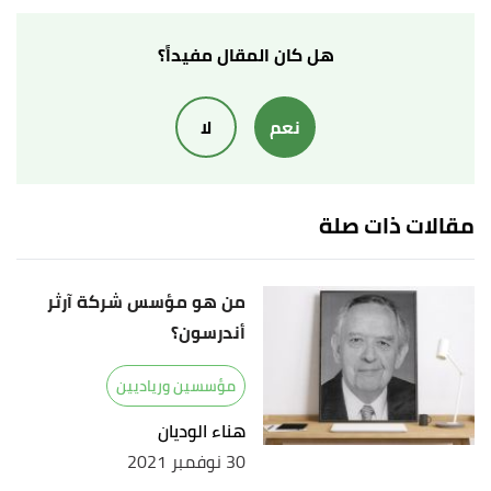
,
arabianbusiness
, Retrieved
"Mohamed Alabbar"
↑
18/7/2022. Edited.
هل كان المقال مفيداً؟
,
businessoffashion
, Retrieved
"Mohamed Alabbar"
↑
نعم
لا
18/7/2022. Edited.
,
businessoffashion
, Retrieved
"Mohamed Alabbar"
↑
18/7/2022. Edited.
مقالات ذات صلة
أ
ب
,
emaar
, Retrieved 18/7/2022.
"ABOUT EMAAR"
^
Edited.
من هو مؤسس شركة آرثر
أندرسون؟
مؤسسين ورياديين
هناء الوديان
30 نوفمبر 2021