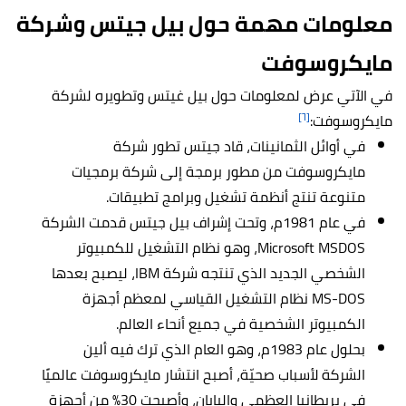
معلومات مهمة حول بيل جيتس وشركة
مايكروسوفت
في الآتي عرض لمعلومات حول بيل غيتس وتطويره لشركة
[٦]
مايكروسوفت:
في أوائل الثمانينات، قاد جيتس تطور شركة
مايكروسوفت من مطور برمجة إلى شركة برمجيات
متنوعة تنتج أنظمة تشغيل وبرامج تطبيقات.
في عام 1981م، وتحت إشراف بيل جيتس قدمت الشركة
Microsoft MSDOS، وهو نظام التشغيل للكمبيوتر
الشخصي الجديد الذي تنتجه شركة IBM، ليصبح بعدها
MS-DOS نظام التشغيل القياسي لمعظم أجهزة
الكمبيوتر الشخصية في جميع أنحاء العالم.
بحلول عام 1983م، وهو العام الذي ترك فيه ألين
الشركة لأسباب صحيّة، أصبح انتشار مايكروسوفت عالميًا
في بريطانيا العظمى واليابان، وأصبحت 30% من أجهزة