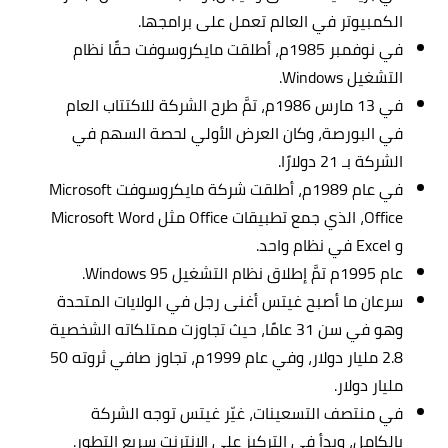
الكمبيوتر في العالم تعمل على برامجها.
في نوفمبر 1985م، أطلقت مايكروسوفت حقًا نظام
التشغيل Windows.
في 13 مارس 1986م، تمَّ طرح الشركة للاكتتاب العام
في البورصة، وكان العرض الأولي لحصة السهم في
الشركة بـ 21 دولارًا.
في عام 1989م، أطلقت شركة مايكروسوفت Microsoft
Office، الذي جمع تطبيقات Office مثل Microsoft Word
و Excel في نظام واحد.
عام 1995م تمَّ إطلاق نظام التشغيل Windows 95.
سرعان ما أصبح غيتس أغنى رجل في الولايات المتحدة
وهو في سن 31 عامًا، حيث تجاوزت ممتلكاته الشخصية
2.8 مليار دولار، وفي عام 1999م، تجاوز صافي ثروته 50
مليار دولار.
في منتصف التسعينات، غيّر غيتس توجه الشركة
بالكامل، وبدأ في التركيز على الإنترنت سريع التطور.