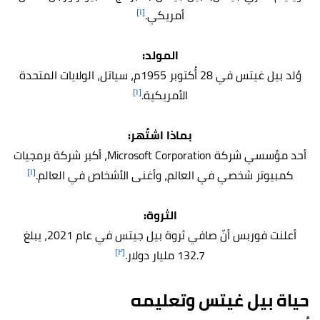
[١]
أمريكي.
المولد:
وُلد بيل غيتس في 28 أُكتوبر 1955م، سياتل، الولايات المتحدة
[١]
الأمريكية.
بماذا اشتُهر:
أحد مؤسسي شركة Microsoft Corporation، أكبر شركة برمجيات
[١]
كمبيوتر شخصي في العالم، وأغنى الأشخاص في العالم.
الثروة:
أعلنت فوربس أنّ صافي ثروة بيل جيتس في عام 2021، يبلغ
[٢]
132.7 مليار دولار.
حياة بيل غيتس وتعليمه