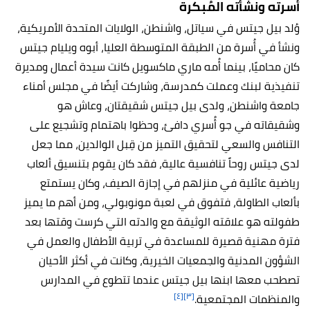
أُسرته ونشأته المُبكرة
وُلد بيل جيتس في سياتل، واشنطن، الولايات المتحدة الأمريكية،
ونشأ في أُسرة من الطبقة المتوسطة العليا، أبوه ويليام جيتس
كان محاميًا، بينما أُمه ماري ماكسويل كانت سيدة أعمال ومديرة
تنفيذية لبنك وعملت كمدرسة، وشاركت أيضًا في مجلس أمناء
جامعة واشنطن، ولدى بيل جيتس شقيقتان، وعاش هو
وشقيقاته في جو أُسري دافئ، وحظوا باهتمام وتشجيع على
التنافس والسعي لتحقيق التميز من قِبل الوالدين، مما جعل
لدى جيتس روحاً تنافسية عالية، فقد كان يقوم بتنسيق ألعاب
رياضية عائلية في منزلهم في إجازة الصيف، وكان يستمتع
بألعاب الطاولة، فتفوق في لعبة مونوبولي، ومن أهم ما يميز
طفولته هو علاقته الوثيقة مع والدته التي كرست وقتها بعد
فترة مهنية قصيرة للمساعدة في تربية الأطفال والعمل في
الشؤون المدنية والجمعيات الخيرية، وكانت في أكثر الأحيان
تصطحب معها ابنها بيل جيتس عندما تتطوع في المدارس
[٤]
[٣]
والمنظمات المجتمعية.