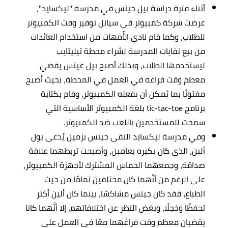
أثناء فترة دراسة بيل جيتس في مدرسة "ليكسايد"،
عرضت شركة كمبيوتر في سياتل توفير وقت الكمبيوتر
للطلاب، وكما قام نادي الأُمهات من استخدام العائدات
من بيع نفايات المدرسة لشراء محطة تيليتايب
ليستخدمها الطلاب، وبذلك أصبح بيل غيتس يقضي
معظم وقت فراغه في العمل في المحطة، بحيث أصبح
مفتونًا بما يُمكن أن يفعله الكمبيوتر، وقام بكتابة
برنامج tic-tac-toe بلغة الكمبيوتر الأساسية التي
سمحت للمستخدمين باللعب ضد الكمبيوتر.
وفي مدرسة ليكسايد التقى جيتس بزميل يُدعى بول
ألين، الذي كان يكبره بعامين، وأصبحت تربطهما علاقة
صداقة، وجمعهما الحماس المشترك لأجهزة الكمبيوتر،
على الرغم من أنَّهما كان مختلفين تمامًا من حيث
الطباع، فقد كان جيتس مشاكسًا، بينما كان ألين أكثر
تحفظًا وخجلًا، وبغض النظر عن اختلافاتهم، إلا أنَّهما كانا
يقضيان معظم وقت فراغهما معًا في العمل على