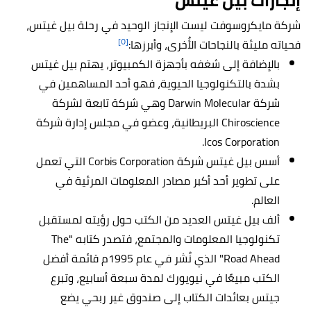
إنجازات بيل غيتس
شركة مايكروسوفت ليست الإنجاز الوحيد في رحلة بيل غيتس،
[٥]
فحياته مليئة بالنجاحات الأُخرى، وأبرزها:
بالإضافة إلى شغفه بأجهزة الكمبيوتر، يهتم بيل غيتس
بشدة بالتكنولوجيا الحيوية، فهو أحد المساهمين في
شركة Darwin Molecular وهي شركة تابعة لشركة
Chiroscience البريطانية، وعضو في مجلس إدارة شركة
Icos Corporation.
أسس بيل غيتس شركة Corbis Corporation التي تعمل
على تطوير أحد أكبر مصادر المعلومات المرئية في
العالم.
ألف بيل غيتس العديد من الكتب حول رؤيته لمستقبل
تكنولوجيا المعلومات والمجتمع، فتصدر كتابه "The
Road Ahead" الذي نُشر في عام 1995م قائمة أفضل
الكتب مبيعًا في نيويورك لمدة سبعة أسابيع، وتبرع
جيتس بعائدات الكتاب إلى صندوق غير ربحي يضع