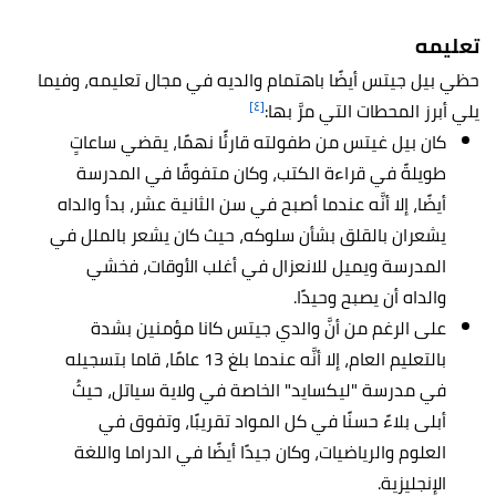
تعليمه
حظي بيل جيتس أيضًا باهتمام والديه في مجال تعليمه، وفيما
[٤]
يلي أبرز المحطات التي مرَّ بها:
كان بيل غيتس من طفولته قارئًا نهمًا، يقضي ساعاتٍ
طويلةً في قراءة الكتب، وكان متفوقًا في المدرسة
أيضًا، إلا أنَّه عندما أصبح في سن الثانية عشر، بدأ والداه
يشعران بالقلق بشأن سلوكه، حيث كان يشعر بالملل في
المدرسة ويميل للانعزال في أغلب الأوقات، فخشي
والداه أن يصبح وحيدًا.
على الرغم من أنَّ والدي جيتس كانا مؤمنين بشدة
بالتعليم العام، إلا أنَّه عندما بلغ 13 عامًا، قاما بتسجيله
في مدرسة "ليكسايد" الخاصة في ولاية سياتل، حيثُ
أبلى بلاءً حسنًا في كل المواد تقريبًا، وتفوق في
العلوم والرياضيات، وكان جيدًا أيضًا في الدراما واللغة
الإنجليزية.