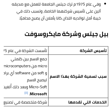
وفي عام 1975م ترك جيتس الجامعة للعمل مع صديقه
ألين على تأسيس شركنهما الخاصة، وتسبب ذلك في
خيبة أمل لوالديه اللذان كانا يأملان أن يصبح محاميًا.
بيل جيتس وشركة مايكروسوفت
تأسيس الشركة
تأسست الشركة في عام 1975م، في سياتل، الولايات المتحدة الأمريكية، على يد كل من بيل جيتس وبول ألين، حيثُ كان عمر جيتس حينها 19 عامًا.
جمع الاسم بين كلمتي
micro من microcomputers أي الأجهزة الصغيرة
و soft من software أي برامج،
سبب تسمية الشركة بهذا الاسم
ليصبح الاسم
Micro-Soft وبعد ذلك أُلغيت الشرطة، وأصبح الاسم
[٤]
.
Microsoft
الخدمات التي تقدمها
شركة متخصصة في تصنيع وتطوي