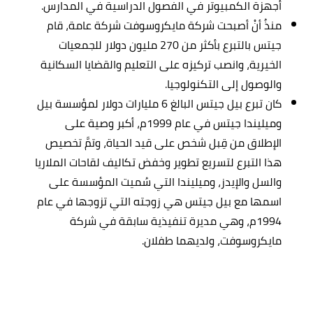
أجهزة الكمبيوتر في الفصول الدراسية في المدارس.
منذُ أنْ أصبحت شركة مايكروسوفت شركة عامة، قام
جيتس بالتبرع بأكثر من 270 مليون دولار للجمعيات
الخيرية، وانصب تركيزه على التعليم والقضايا السكانية
والوصول إلى التكنولوجيا.
كان تبرع بيل جيتس البالغ 6 مليارات دولار لمؤسسة بيل
وميليندا جيتس في عام 1999م، أكبر وصية على
الإطلاق من قِبل شخص على قيد الحياة، وتمَّ تخصيص
هذا التبرع لتسريع تطوير وخفض تكاليف لقاحات الملاريا
والسل والإيدز، وميليندا التي سُميت المؤسسة على
اسمها مع بيل جيتس هي زوجته التي تزوجها في عام
1994م، وهي مديرة تنفيذية سابقة في شركة
مايكروسوفت، ولديهما طفلان.