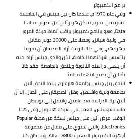
برامج الكمبيوتر.
وفي عام 1970م، عندما كان بيل جيتس في الخامسة
عشرة من عمره، تمكن هو وألين من تطوير Traf-o-
Data، وهو برنامج كمبيوتر يراقب أنماط حركة المرور
في ولاية سياتل، وحصلا على 20000 دولار مقابل
جهودهم، وفي ذلك الوقت أراد الصديقان أن يقوما
بتأسيس شركتهما الخاصة، لكن والدي جيتس أرادا منه
أن ينهي دراسته الثانوية ويلتحق بالجامعة، فقد كانا
يأملان أن يصبح ابنهما محاميًا.
التحق بيل جيتس بجامعة هارفارد، بينما التحق ألين
بجامعة ولاية واشنطن، وظل الصديقان على اتّصال، إلا أنَّ
ألين ترك الدراسة بعد عامين، وانتقل إلى بوسطن،
ماساتشوستس، للعمل في شركة هانيويل، وفي هذا
الوقت، عرض ألين على جيتس نسخة من مجلة Popular
Electronics، والتي تحتوي على مقال عن مجموعة
أجهزة الكمبيوتر الصغيرة Altair 8800، وقد كان كلا