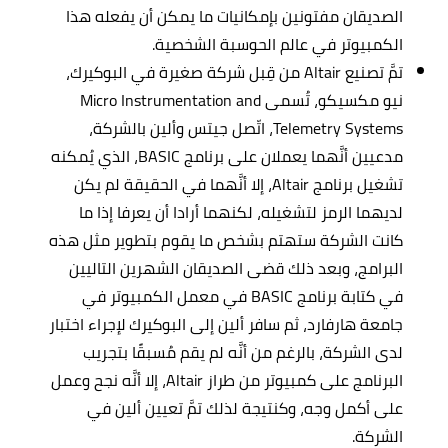
الصديقان مفتونين بإمكانيات ما يمكن أن يفعله هذا
الكمبيوتر في عالم الحوسبة الشخصية.
تمَّ تصنيع Altair من قِبل شركة صغيرة في البوكيرك،
نيو مكسيكو، تُسمى Micro Instrumentation and
Telemetry Systems، اتّصل جيتس وألين بالشركة،
مدعيين أنَّهما يعملان على برنامج BASIC، الذي يُمكنه
تشغيل برنامج Altair، إلا أنَّهما في الحقيقة لم يكن
لديهما الرمز لتشغيله، لكنهما أرادا أن يعرفا إذا ما
كانت الشركة ستهتم بشخص ما يقوم بتطوير مثل هذه
البرامج، وبعد ذلك قضى الصديقان الشهرين التاليين
في كتابة برنامج BASIC في معمل الكمبيوتر في
جامعة هارفارد، ثم سافر ألين إلى البوكيرك لإجراء اختبار
لدى الشركة، بالرغم من أنَّه لم يقم مُسبقًا بتجريب
البرنامج على كمبيوتر من طراز Altair، إلا أنَّه نجح وعمل
على أكمل وجه، وكنتيجة لذلك تمَّ تعيين ألين في
الشركة.