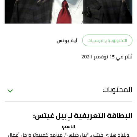
آية يونس
التكنولوجيا والبرمجيات
نُشر في 15 نوفمبر 2021
المحتويات
البطاقة التعريفية لـِ بيل غيتس:
الاسم:
ويليام هنري جيتس، "بيل جيتس"، مبرمج كمبيوتر ورجل أعمال