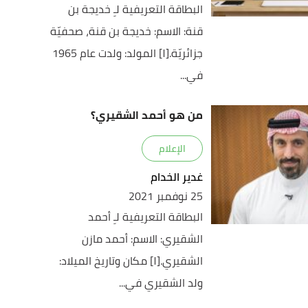
البطاقة التعريفية لـِ خديجة بن
قنة: الاسم: خديجة بن قنة، صحفيّة
جزائريّة.[١] المولد: ولدت عام 1965
في...
من هو أحمد الشقيري؟
الإعلام
غدير الخدام
25 نوفمبر 2021
البطاقة التعريفية لـِ أحمد
الشقيري: الاسم: أحمد مازن
الشقيري.[١] مكان وتاريخ الميلاد:
ولد الشقيري في...