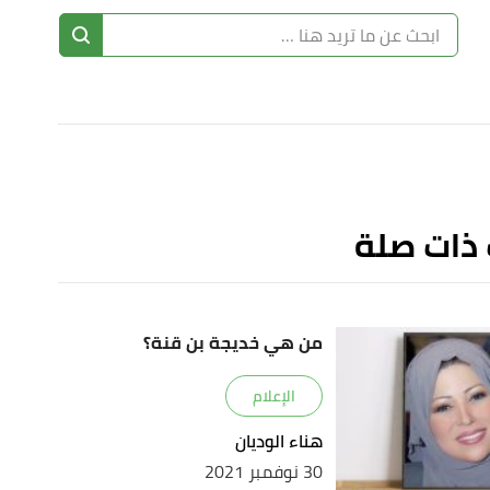
ا
إ
ا
 ذات صلة
من هي خديجة بن قنة؟
الإعلام
هناء الوديان
30 نوفمبر 2021