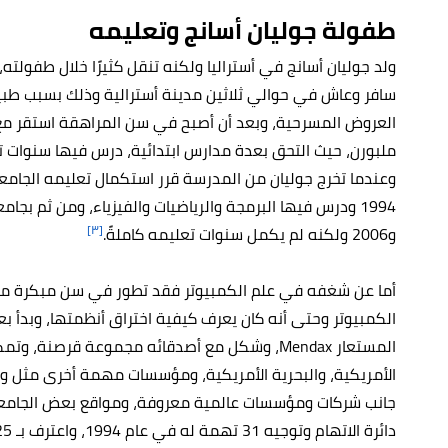
طفولة
جوليان أسانج
وتعليمه
ولد جوليان أسانج في أستراليا ولكنه تنقل كثيرًا خلال طفولت
سافر وعاش في حوالي ثلاثين مدينة أسترالية وذلك بسبب طبيع
العروض المسرحية، وبعد أن أصبح في سن المراهقة استقر مع
ملبورن، حيث التحق بعدة مدارس ابتدائية، درس فيها سنوات ت
وعندما تخرج جوليان من المدرسة قرر استكمال تعليمه الجامعي
[٣]
و2006 ولكنه لم يكمل سنوات تعليمه كاملةً.
أما عن شغفه في علم الكمبيوتر فقد تطور في سن مبكرة من ح
المستعار Mendax، وشكل مع أصدقائه مجموعة قرصنة
الأمريكية، والبحرية الأمريكية، ومؤسسات مهمة أخرى مثل وكالة
جانب شركات ومؤسسات عالمية معروفة، ومواقع بعض الجامع
دائرة الاتهام وتوجيه 31 تهمة له في عام 1994، واعترف بـ 25 تهمة منها، ودفع غرامة عليها.