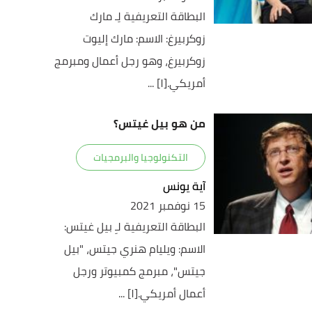
البطاقة التعريفية لِـ مارك
زوكربيرغ: الاسم: مارك إليوت
زوكربيرغ، وهو رجل أعمال ومبرمج
أمريكي.[١] ...
من هو بيل غيتس؟
التكنولوجيا والبرمجيات
آية يونس
15 نوفمبر 2021
البطاقة التعريفية لـِ بيل غيتس:
الاسم: ويليام هنري جيتس، "بيل
جيتس"، مبرمج كمبيوتر ورجل
أعمال أمريكي.[١] ...