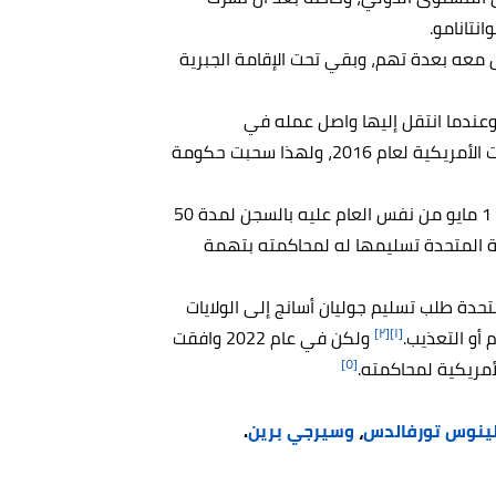
نتانامو.
 معه بعدة تهم، وبقي تحت الإقامة الجبرية
دور، وعندما انتقل إليها واصل عمله في
ويكيليكس ونشر وثائق وتقارير خطيرة وسرية عن الانتخابات الأمريكية لعام 2016، ولهذا سحبت حكومة
في 11 أبريل 2019 أدين أسانج بخرق قانون الكفالة، وفي 1 مايو من نفس العام عليه بالسجن لمدة 50
ة المتحدة تسليمها له لمحاكمته بتهمة
ي المملكة المتحدة طلب تسليم جوليان أسانج إلى الولايات
[٢]
[١]
أو التعذيب.
ولكن في عام 2022 وافقت
[٥]
لأمريكية لمحاكمته.
ينوس تورفالدس
،
وسيرجي برين
.