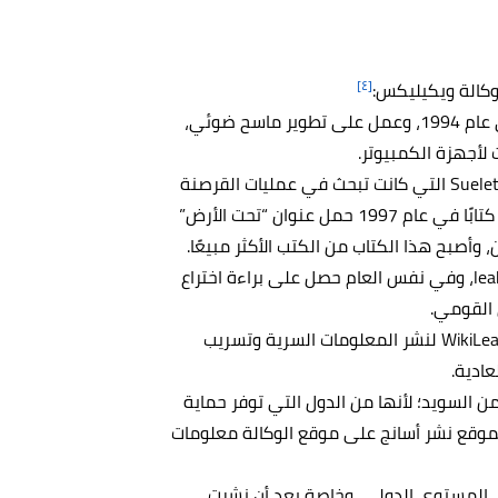
[٤]
وكالة ويكيليكس:
بدأ جوليان أسانج حياته المهنية في برمجة الكمبيوتر في عام 1994، وعمل على تطوير ماسح ضوئي،
لأجهزة الكمبيوتر.
عمل أسانج لمدة ثلاث سنوات لصالح أكاديمية Suelette Dreyfus التي كانت تبحث في عمليات القرصنة
والأنشطة التخريبية على شبكة الإنترنت، وأصدرت الشركة كتابًا في عام 1997 حمل عنوان “تحت الأرض”
في عام 1999 أسس أسانج موقعًا إلكترونيًا بعنوان leaks.org، وفي نفس العام حصل على براءة اختراع
 القومي.
في عام 2006 بدأ أسانج العمل على وكالة ويكيليكس WikiLeaks لنشر المعلومات السرية وتسريب
عادية.
رها من السويد؛ لأنها من الدول التي توفر حماية
موقع نشر أسانج على موقع الوكالة معلومات
ة على المستوى الدولي، وخاصة بعد أن نشرت