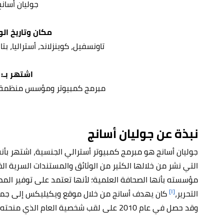
.جوليان أسانج
:مكان وتاريخ الو
.تاونسفيل، كوينزلاند، أستراليا، بتاريخ 3 يوليو عام
:اشتهر بـ
.مبرمج كمبيوتر ومؤسس منظمة و
نبذة عن جوليان أسانج
جوليان أسانج هو مبرمج كمبيوتر أسترالي الجنسية، اشتهر 
التي نشر من خلالها الكثير من الوثائق والمستندات السرية 
مؤسسته بأنها الصحافة العلمية؛ لأنها تعتمد على توفير المصاد
[١]
التحرير،
كان يهدف أسانج من خلال موقع ويكيليكس إلى جمع
وقد حصل في عام 2010 على لقب شخصية العام الذي منحته إياه مجلة تايم الأمريكية.