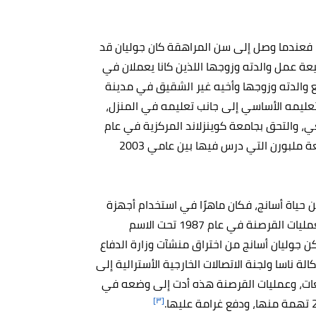
ه، فعندما وصل إلى سن المراهقة كان جوليان قد
ة عمل والدته وزوجها اللذين كانا يعملان في
 والدته وزوجها وأخيه غير الشقيق في مدينة
عليمه الأساسي إلى جانب تعليمه في المنزل،
، والتحق بجامعة كوينزلاند المركزية في عام
1994 ودرس فيها البرمجة والرياضيات والفيزياء، ومن ثم بجامعة ملبورن التي درس فيها بين عامي 2003
ياة أسانج، فكان ماهرًا في استخدام أجهزة
الكمبيوتر وحتى أنه كان يعرف كيفية اختراق أنظمتها، وبدأ بعمليات القرصنة في عام 1987 تحت الاسم
، وتمكن جوليان أسانج من اختراق منشآت وزارة الدفاع
 ناسا ولجنة الاتصالات الخارجية الأسترالية إلى
ات، وعمليات القرصنة هذه أدت إلى وضعه في
[٣]