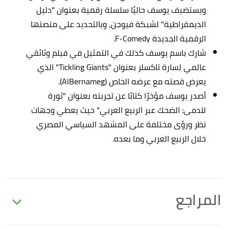
ويستضيف يوسف حاليًا سلسلة رقمية بعنوان "دليل
الديمقراطية" لشبكة فيوجن، وبالتحديد على منصتها
الرقمية الجديدة F-Comedy.
شارك باسم يوسف كذلك في التمثيل في فيلم وثائقي
عالمي لسارة تاكسلر بعنوان "Tickling Giants" الذي
يعرض قصته مع عرضه الخاص (AlBernameg).
أصدر يوسف مؤخرًا كتابًا عن تجربته بعنوان "ثورة
للدمى: الضحك عبر الربيع العربي" حيث يعطي وجهات
نظر ورؤى مختلفة على المشهد السياسي المصري
خلال الربيع العربي وما بعده.
المراجع