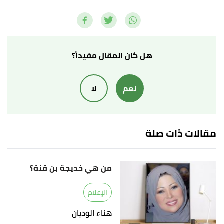
,
imdb
, Retrieved
"Bassem Youssef Biography"
↑
8/12/2021. Edited.
,
celeb
, Retrieved 8/12/2021.
"Bassem Youssef"
↑
Edited.
هل كان المقال مفيداً؟
,
celeb
, Retrieved 8/12/2021.
"Bassem Youssef"
↑
نعم
لا
Edited.
مقالات ذات صلة
من هي خديجة بن قنة؟
الإعلام
هناء الوديان