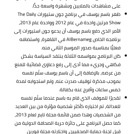
على مشاهدات بالملايين وبشهرة واسعة جدًّا.
ظهر باسم يوسف في برنامج جون ستيورات The Daily
Show مرتين واحدة في عام 2012 وواحدة عام 2013،
الأمر الذي دفع باسم يوسف أن يدعو جون استيورات إلى
برنامجه الخاص AlBernameg في القاهرة، واستضافه
فعليًّا بمناسبة صدور الموسم الثاني منه.
كان البرنامج بمواسمه الثلاثة ينتقد السياسة بشكل
فكاهي وجريء مما أدى إلى رفع دعاوى قضائية للمنع
من عرضه، بالإضافة إلى أن باسم يوسف سلّم نفسه
بموجب مذكرة توقيف صدرت عنه، وتم استجوابه لمدة
خمس ساعات وأفرج عنه بكفالة.
تقديرًا للموقف الذي قام به باسم عندما سلّم نفسه
للعدالة، تم اختياره كأكثر شخصية مؤثرة من بين العديد
من الشخصيات وهذا ضمن قائمة مجلة تايم لعام 2013،
كما حصل البرنامج على جائزة حرية الصحافة الدولية من
قبل لجنة حماية الصحفيين، واختارته مجلة فورين